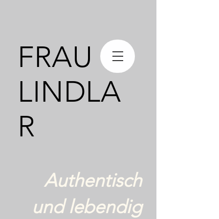
FRAU
LINDLA
R
Authentisch
und lebendig