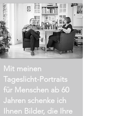
Mit meinen
Tageslicht-Portraits
für Menschen ab 60
Jahren schenke ich
Ihnen Bilder, die Ihre