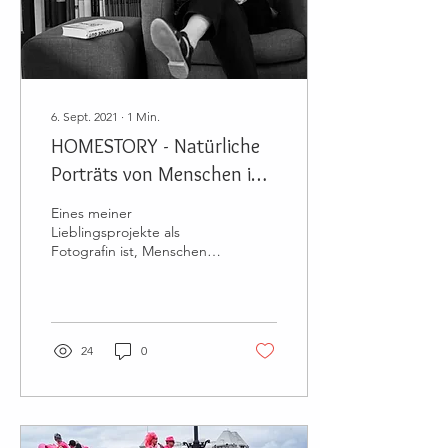
6. Sept. 2021
∙
1
Min.
HOMESTORY - Natürliche
Porträts von Menschen in
ihrem Zuhause
Eines meiner
Lieblingsprojekte als
Fotografin ist, Menschen in
ihrem eigenen Zuhause zu
fotografieren. Zu Beginn
verabreden wir ein...
24
0