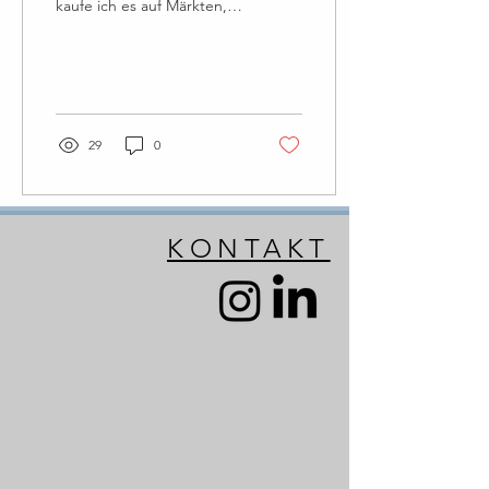
kaufe ich es auf Märkten, in
kleinen regionalen
Geschäften oder direkt in
den Hofläden der...
29
0
KONTAKT