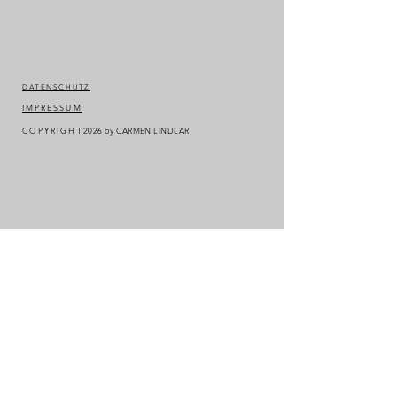
DATENSCHUTZ
IMPRESSUM
COPYRIGHT
2026
by CARMEN LINDLAR