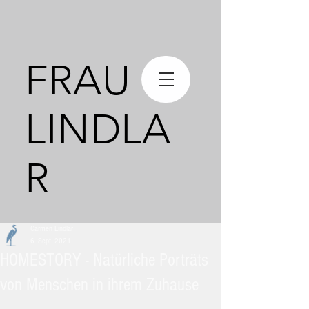
FRAU
LINDLA
R
Carmen Lindlar
6. Sept. 2021
HOMESTORY - Natürliche Porträts
von Menschen in ihrem Zuhause